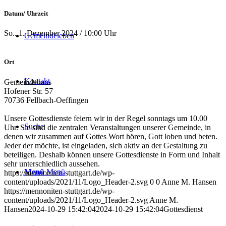
Datum/ Uhrzeit
So.. 1. Dezember 2024 / 10:00 Uhr
Gemeindeleben
Ort
Kontakt
Gemeindehaus
Hofener Str. 57
70736 Fellbach-Oeffingen
Unsere Gottesdienste feiern wir in der Regel sonntags um 10.00
Suche
Uhr. Sie sind die zentralen Veranstaltungen unserer Gemeinde, in
denen wir zusammen auf Gottes Wort hören, Gott loben und beten.
Jeder der möchte, ist eingeladen, sich aktiv an der Gestaltung zu
beteiligen. Deshalb können unsere Gottesdienste in Form und Inhalt
sehr unterschiedlich aussehen.
Menü
Menü
https://mennoniten-stuttgart.de/wp-
content/uploads/2021/11/Logo_Header-2.svg
0
0
Anne M. Hansen
https://mennoniten-stuttgart.de/wp-
content/uploads/2021/11/Logo_Header-2.svg
Anne M.
Hansen
2024-10-29 15:42:04
2024-10-29 15:42:04
Gottesdienst