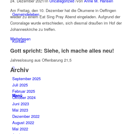
24. Dezember 2021
/
in
Uncategorized
/
von
Anne M. Hansen
Am Freitag, den 10. Dezember hat die Ökumene in Oeffingen
Gemeindeleben
wieder zu einem Eat Sing Pray Abend eingeladen. Aufgrund der
Coronalage wurde entschieden, sich diesmal draußen im Hof der
Johanneskirche zu treffen.
Weiterlesen
Kontakt
Gott spricht: Siehe, ich mache alles neu!
Jahreslosung aus Offenbarung 21,5
Archiv
September 2025
Juli 2025
Februar 2025
Menü
Oktober 2024
Juni 2023
Mai 2023
Dezember 2022
August 2022
Mai 2022