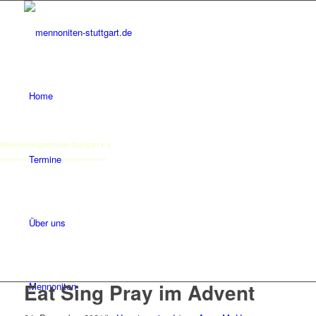
Home
Mennonitengemeinde Stuttgart e.V.
Termine
evangelische Freikirche in der Arbeitsgemeinschaft christlicher Kirchen ACK
Über uns
Eat Sing Pray im Advent
Mennoniten