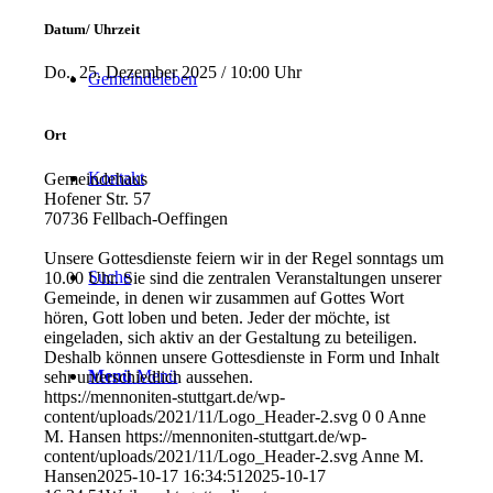
Datum/ Uhrzeit
Do.. 25. Dezember 2025 / 10:00 Uhr
Gemeindeleben
Ort
Kontakt
Gemeindehaus
Hofener Str. 57
70736 Fellbach-Oeffingen
Unsere Gottesdienste feiern wir in der Regel sonntags um
Suche
10.00 Uhr. Sie sind die zentralen Veranstaltungen unserer
Gemeinde, in denen wir zusammen auf Gottes Wort
hören, Gott loben und beten. Jeder der möchte, ist
eingeladen, sich aktiv an der Gestaltung zu beteiligen.
Deshalb können unsere Gottesdienste in Form und Inhalt
Menü
Menü
sehr unterschiedlich aussehen.
https://mennoniten-stuttgart.de/wp-
content/uploads/2021/11/Logo_Header-2.svg
0
0
Anne
M. Hansen
https://mennoniten-stuttgart.de/wp-
content/uploads/2021/11/Logo_Header-2.svg
Anne M.
Hansen
2025-10-17 16:34:51
2025-10-17