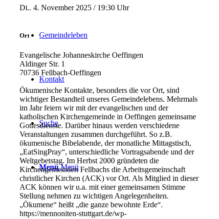
Di.. 4. November 2025 / 19:30 Uhr
Gemeindeleben
Ort
Evangelische Johanneskirche Oeffingen
Aldinger Str. 1
70736 Fellbach-Oeffingen
Kontakt
Ökumenische Kontakte, besonders die vor Ort, sind
wichtiger Bestandteil unseres Gemeindelebens. Mehrmals
im Jahr feiern wir mit der evangelischen und der
katholischen Kirchengemeinde in Oeffingen gemeinsame
Suche
Gottesdienste. Darüber hinaus werden verschiedene
Veranstaltungen zusammen durchgeführt. So z.B.
ökumenische Bibelabende, der monatliche Mittagstisch,
„EatSingPray“, unterschiedliche Vortragsabende und der
Weltgebetstag. Im Herbst 2000 gründeten die
Menü
Menü
Kirchengemeinden Fellbachs die Arbeitsgemeinschaft
christlicher Kirchen (ACK) vor Ort. Als Mitglied in dieser
ACK können wir u.a. mit einer gemeinsamen Stimme
Stellung nehmen zu wichtigen Angelegenheiten.
„Ökumene“ heißt „die ganze bewohnte Erde“.
https://mennoniten-stuttgart.de/wp-