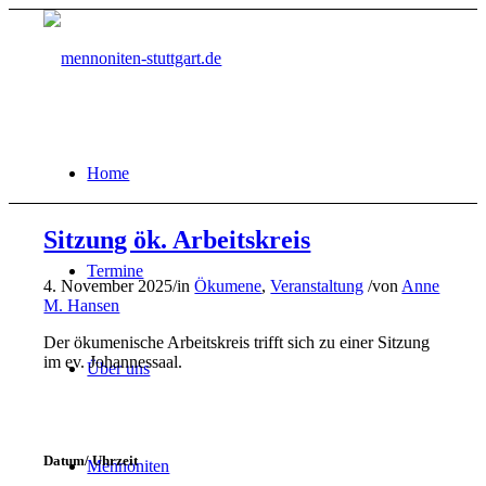
Home
Sitzung ök. Arbeitskreis
Termine
4. November 2025
/
in
Ökumene
,
Veranstaltung
/
von
Anne
M. Hansen
Der ökumenische Arbeitskreis trifft sich zu einer Sitzung
im ev. Johannessaal.
Über uns
Datum/ Uhrzeit
Mennoniten