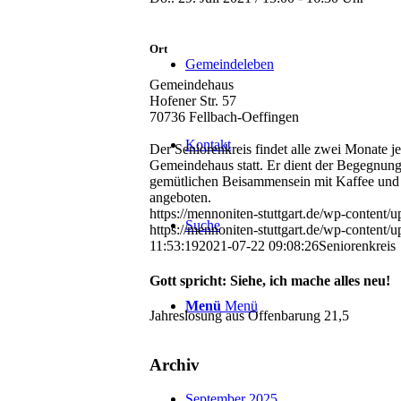
Ort
Gemeindeleben
Gemeindehaus
Hofener Str. 57
70736 Fellbach-Oeffingen
Kontakt
Der Seniorenkreis findet alle zwei Monate 
Gemeindehaus statt. Er dient der Begegnun
gemütlichen Beisammensein mit Kaffee und
angeboten.
https://mennoniten-stuttgart.de/wp-content
Suche
https://mennoniten-stuttgart.de/wp-content
11:53:19
2021-07-22 09:08:26
Seniorenkreis
Gott spricht: Siehe, ich mache alles neu!
Menü
Menü
Jahreslosung aus Offenbarung 21,5
Archiv
September 2025