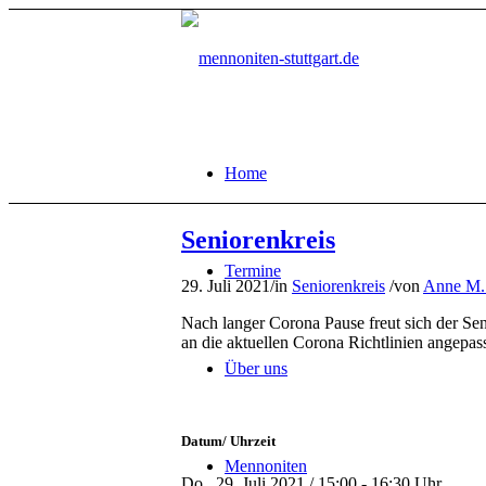
Home
Seniorenkreis
Termine
29. Juli 2021
/
in
Seniorenkreis
/
von
Anne M.
Nach langer Corona Pause freut sich der Se
an die aktuellen Corona Richtlinien angepass
Über uns
Datum/ Uhrzeit
Mennoniten
Do.. 29. Juli 2021 / 15:00 - 16:30 Uhr