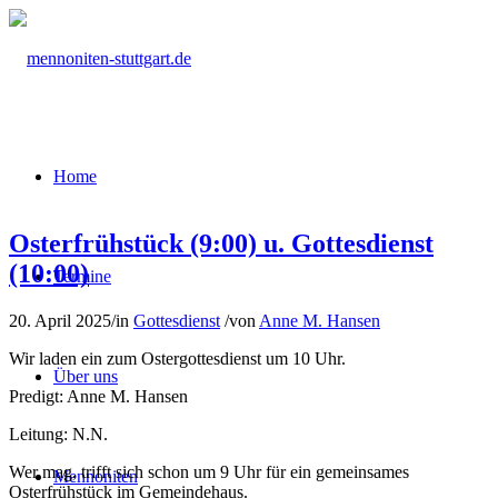
Home
Osterfrühstück (9:00) u. Gottesdienst
(10:00)
Termine
20. April 2025
/
in
Gottesdienst
/
von
Anne M. Hansen
Wir laden ein zum Ostergottesdienst um 10 Uhr.
Über uns
Predigt: Anne M. Hansen
Leitung: N.N.
Wer mag, trifft sich schon um 9 Uhr für ein gemeinsames
Mennoniten
Osterfrühstück im Gemeindehaus.