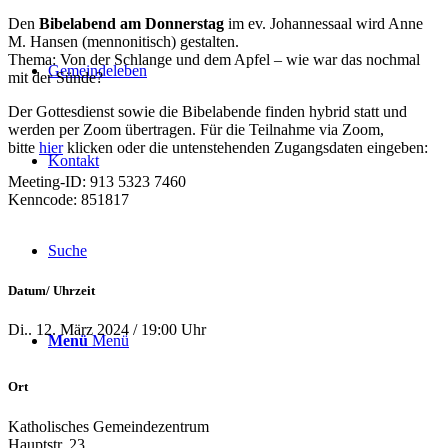
Den
Bibelabend am Donnerstag
im ev. Johannessaal wird Anne
M. Hansen (mennonitisch) gestalten.
Thema: Von der Schlange und dem Apfel – wie war das nochmal
Gemeindeleben
mit der Sünde?
Der Gottesdienst sowie die Bibelabende finden hybrid statt und
werden per Zoom übertragen. Für die Teilnahme via Zoom,
bitte
hier
klicken oder die untenstehenden Zugangsdaten eingeben:
Kontakt
Meeting-ID: 913 5323 7460
Kenncode: 851817
Suche
Datum/ Uhrzeit
Di.. 12. März 2024 / 19:00 Uhr
Menü
Menü
Ort
Katholisches Gemeindezentrum
Hauptstr. 23