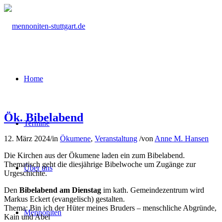
Home
Ök. Bibelabend
Termine
12. März 2024
/
in
Ökumene
,
Veranstaltung
/
von
Anne M. Hansen
Die Kirchen aus der Ökumene laden ein zum Bibelabend.
Thematisch geht die diesjährige Bibelwoche um Zugänge zur
Über uns
Urgeschichte.
Den
Bibelabend am Dienstag
im kath. Gemeindezentrum wird
Markus Eckert (evangelisch) gestalten.
Thema: Bin ich der Hüter meines Bruders – menschliche Abgründe,
Mennoniten
Kain und Abel