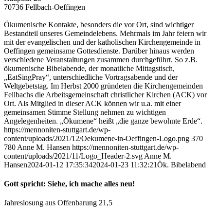
70736 Fellbach-Oeffingen
Ökumenische Kontakte, besonders die vor Ort, sind wichtiger
Bestandteil unseres Gemeindelebens. Mehrmals im Jahr feiern wir
mit der evangelischen und der katholischen Kirchengemeinde in
Oeffingen gemeinsame Gottesdienste. Darüber hinaus werden
verschiedene Veranstaltungen zusammen durchgeführt. So z.B.
ökumenische Bibelabende, der monatliche Mittagstisch,
„EatSingPray“, unterschiedliche Vortragsabende und der
Weltgebetstag. Im Herbst 2000 gründeten die Kirchengemeinden
Fellbachs die Arbeitsgemeinschaft christlicher Kirchen (ACK) vor
Ort. Als Mitglied in dieser ACK können wir u.a. mit einer
gemeinsamen Stimme Stellung nehmen zu wichtigen
Angelegenheiten. „Ökumene“ heißt „die ganze bewohnte Erde“.
https://mennoniten-stuttgart.de/wp-
content/uploads/2021/12/Oekumene-in-Oeffingen-Logo.png
370
780
Anne M. Hansen
https://mennoniten-stuttgart.de/wp-
content/uploads/2021/11/Logo_Header-2.svg
Anne M.
Hansen
2024-01-12 17:35:34
2024-01-23 11:32:21
Ök. Bibelabend
Gott spricht: Siehe, ich mache alles neu!
Jahreslosung aus Offenbarung 21,5