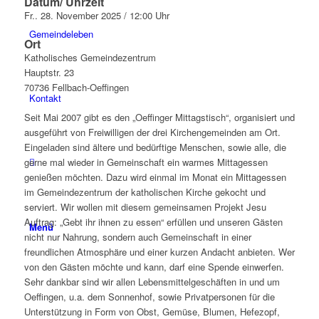
Datum/ Uhrzeit
Fr.. 28. November 2025 / 12:00 Uhr
Gemeindeleben
Ort
Katholisches Gemeindezentrum
Hauptstr. 23
70736 Fellbach-Oeffingen
Kontakt
Seit Mai 2007 gibt es den „Oeffinger Mittagstisch“, organisiert und
ausgeführt von Freiwilligen der drei Kirchengemeinden am Ort.
Eingeladen sind ältere und bedürftige Menschen, sowie alle, die
gerne mal wieder in Gemeinschaft ein warmes Mittagessen
genießen möchten. Dazu wird einmal im Monat ein Mittagessen
im Gemeindezentrum der katholischen Kirche gekocht und
serviert. Wir wollen mit diesem gemeinsamen Projekt Jesu
Auftrag: „Gebt ihr ihnen zu essen“ erfüllen und unseren Gästen
Menü
nicht nur Nahrung, sondern auch Gemeinschaft in einer
freundlichen Atmosphäre und einer kurzen Andacht anbieten. Wer
von den Gästen möchte und kann, darf eine Spende einwerfen.
Sehr dankbar sind wir allen Lebensmittelgeschäften in und um
Oeffingen, u.a. dem Sonnenhof, sowie Privatpersonen für die
Unterstützung in Form von Obst, Gemüse, Blumen, Hefezopf,