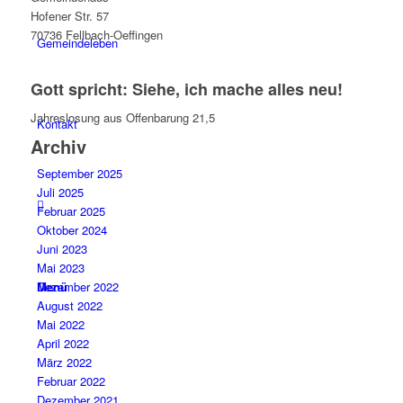
Hofener Str. 57
70736 Fellbach-Oeffingen
Gemeindeleben
Gott spricht: Siehe, ich mache alles neu!
Jahreslosung aus Offenbarung 21,5
Kontakt
Archiv
September 2025
Juli 2025
Februar 2025
Oktober 2024
Juni 2023
Mai 2023
Menü
Dezember 2022
August 2022
Mai 2022
April 2022
März 2022
Februar 2022
Dezember 2021