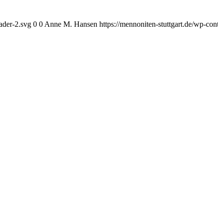
ader-2.svg
0
0
Anne M. Hansen
https://mennoniten-stuttgart.de/wp-c