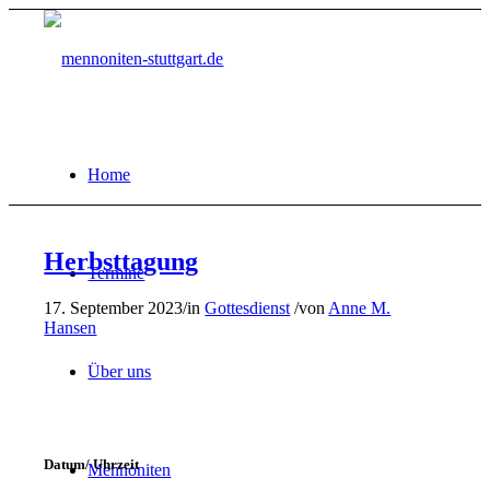
Home
Herbsttagung
Termine
17. September 2023
/
in
Gottesdienst
/
von
Anne M.
Hansen
Über uns
Datum/ Uhrzeit
Mennoniten