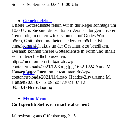
So.. 17. September 2023 / 10:00 Uhr
Gemeindeleben
Unsere Gottesdienste feiern wir in der Regel sonntags um
10.00 Uhr. Sie sind die zentralen Veranstaltungen unserer
Gemeinde, in denen wir zusammen auf Gottes Wort
hören, Gott loben und beten. Jeder der möchte, ist
eingeladen, sich aktiv an der Gestaltung zu beteiligen.
Kontakt
Deshalb können unsere Gottesdienste in Form und Inhalt
sehr unterschiedlich aussehen.
https://mennoniten-stuttgart.de/wp-
content/uploads/2021/12/Krug.jpg
1632
1224
Anne M.
Hansen
https://mennoniten-stuttgart.de/wp-
Suche
content/uploads/2021/11/Logo_Header-2.svg
Anne M.
Hansen
2023-07-12 09:50:47
2023-07-12
09:50:47
Herbsttagung
Menü
Menü
Gott spricht: Siehe, ich mache alles neu!
Jahreslosung aus Offenbarung 21,5