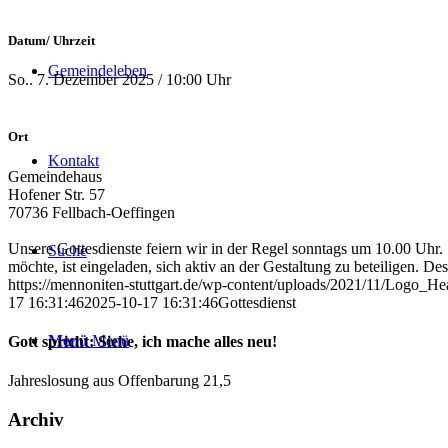
Datum/ Uhrzeit
Gemeindeleben
So.. 7. Dezember 2025 / 10:00 Uhr
Ort
Kontakt
Gemeindehaus
Hofener Str. 57
70736 Fellbach-Oeffingen
Unsere Gottesdienste feiern wir in der Regel sonntags um 10.00 Uhr.
Suche
möchte, ist eingeladen, sich aktiv an der Gestaltung zu beteiligen. D
https://mennoniten-stuttgart.de/wp-content/uploads/2021/11/Logo_He
17 16:31:46
2025-10-17 16:31:46
Gottesdienst
Menü
Menü
Gott spricht: Siehe, ich mache alles neu!
Jahreslosung aus Offenbarung 21,5
Archiv