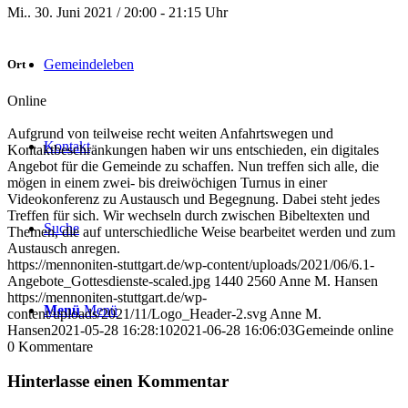
Mi.. 30. Juni 2021 / 20:00 - 21:15 Uhr
Gemeindeleben
Ort
Online
Aufgrund von teilweise recht weiten Anfahrtswegen und
Kontakt
Kontaktbeschränkungen haben wir uns entschieden, ein digitales
Angebot für die Gemeinde zu schaffen. Nun treffen sich alle, die
mögen in einem zwei- bis dreiwöchigen Turnus in einer
Videokonferenz zu Austausch und Begegnung. Dabei steht jedes
Treffen für sich. Wir wechseln durch zwischen Bibeltexten und
Suche
Themen, die auf unterschiedliche Weise bearbeitet werden und zum
Austausch anregen.
https://mennoniten-stuttgart.de/wp-content/uploads/2021/06/6.1-
Angebote_Gottesdienste-scaled.jpg
1440
2560
Anne M. Hansen
https://mennoniten-stuttgart.de/wp-
Menü
Menü
content/uploads/2021/11/Logo_Header-2.svg
Anne M.
Hansen
2021-05-28 16:28:10
2021-06-28 16:06:03
Gemeinde online
0
Kommentare
Hinterlasse einen Kommentar