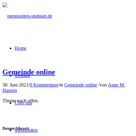
Home
Gemeinde online
Termine
30. Juni 2021
/
0 Kommentare
/
in
Gemeinde online
/
von
Anne M.
Hansen
Thema noch offen.
Über uns
Datum/ Uhrzeit
Mennoniten