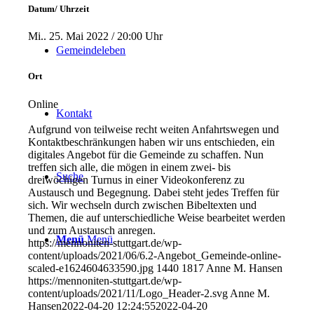
Datum/ Uhrzeit
Mi.. 25. Mai 2022 / 20:00 Uhr
Gemeindeleben
Ort
Online
Kontakt
Aufgrund von teilweise recht weiten Anfahrtswegen und
Kontaktbeschränkungen haben wir uns entschieden, ein
digitales Angebot für die Gemeinde zu schaffen. Nun
treffen sich alle, die mögen in einem zwei- bis
Suche
dreiwöchigen Turnus in einer Videokonferenz zu
Austausch und Begegnung. Dabei steht jedes Treffen für
sich. Wir wechseln durch zwischen Bibeltexten und
Themen, die auf unterschiedliche Weise bearbeitet werden
und zum Austausch anregen.
Menü
Menü
https://mennoniten-stuttgart.de/wp-
content/uploads/2021/06/6.2-Angebot_Gemeinde-online-
scaled-e1624604633590.jpg
1440
1817
Anne M. Hansen
https://mennoniten-stuttgart.de/wp-
content/uploads/2021/11/Logo_Header-2.svg
Anne M.
Hansen
2022-04-20 12:24:55
2022-04-20