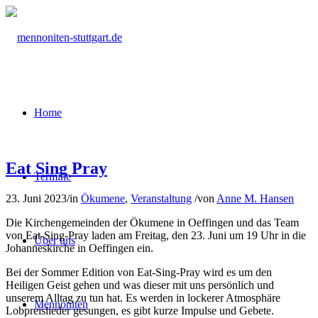
Home
Eat Sing Pray
Termine
23. Juni 2023
/
in
Ökumene
,
Veranstaltung
/
von
Anne M. Hansen
Die Kirchengemeinden der Ökumene in Oeffingen und das Team
von Eat-Sing-Pray laden am Freitag, den 23. Juni um 19 Uhr in die
Über uns
Johanneskirche in Oeffingen ein.
Bei der Sommer Edition von Eat-Sing-Pray wird es um den
Heiligen Geist gehen und was dieser mit uns persönlich und
unserem Alltag zu tun hat. Es werden in lockerer Atmosphäre
Mennoniten
Lobpreislieder gesungen, es gibt kurze Impulse und Gebete.