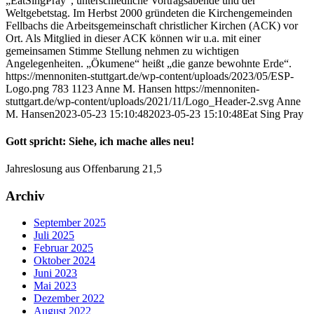
„EatSingPray“, unterschiedliche Vortragsabende und der
Weltgebetstag. Im Herbst 2000 gründeten die Kirchengemeinden
Fellbachs die Arbeitsgemeinschaft christlicher Kirchen (ACK) vor
Ort. Als Mitglied in dieser ACK können wir u.a. mit einer
gemeinsamen Stimme Stellung nehmen zu wichtigen
Angelegenheiten. „Ökumene“ heißt „die ganze bewohnte Erde“.
https://mennoniten-stuttgart.de/wp-content/uploads/2023/05/ESP-
Logo.png
783
1123
Anne M. Hansen
https://mennoniten-
stuttgart.de/wp-content/uploads/2021/11/Logo_Header-2.svg
Anne
M. Hansen
2023-05-23 15:10:48
2023-05-23 15:10:48
Eat Sing Pray
Gott spricht: Siehe, ich mache alles neu!
Jahreslosung aus Offenbarung 21,5
Archiv
September 2025
Juli 2025
Februar 2025
Oktober 2024
Juni 2023
Mai 2023
Dezember 2022
August 2022